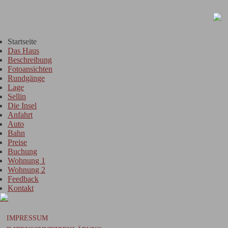
Startseite
Das Haus
Beschreibung
Fotoansichten
Rundgänge
Lage
Sellin
Die Insel
Anfahrt
Auto
Bahn
Preise
Buchung
Wohnung 1
Wohnung 2
Feedback
Kontakt
IMPRESSUM